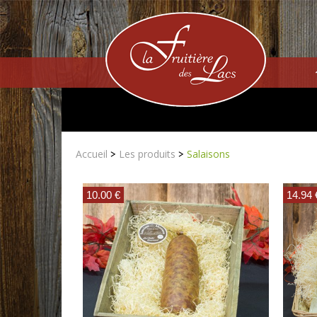
>
>
Accueil
Les produits
Salaisons
10.00 €
14.94 